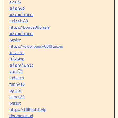
slot99
สล็อต66
สล็อตเว็บตรง
judhai168
https://bonus888.asia
สล็อตเว็บตรง
pgslot
https://www.pussy888fun.vip
บาคาร่า
สล็อตxo
สล็อตเว็บตรง
คลิปโป๊
1xbetth
funny18
pg slot
allbet24
pgslot
https://188betth.vip
doomovie hd