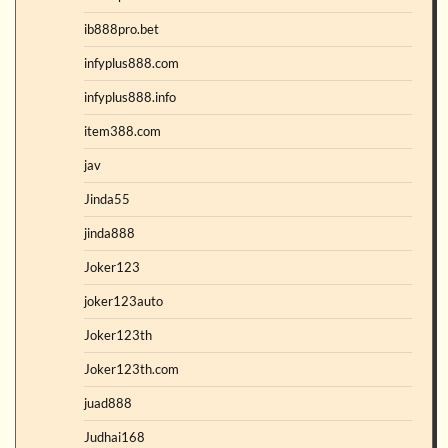
ib888pro.bet
infyplus888.com
infyplus888.info
item388.com
jav
Jinda55
jinda888
Joker123
joker123auto
Joker123th
Joker123th.com
juad888
Judhai168