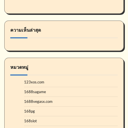
ความเห็นล่าสุด
หมวดหมู่
123xos.com
1688sagame
1688vegasx.com
168pg
168slot