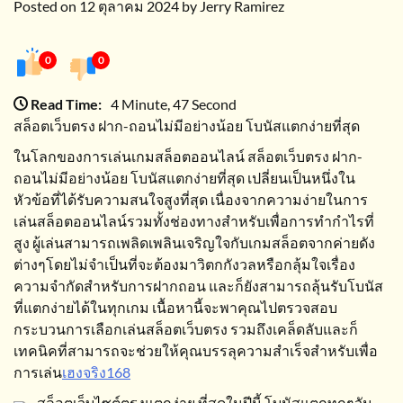
Posted on
12 ตุลาคม 2024
by
Jerry Ramirez
0
0
Read Time:
4 Minute, 47 Second
สล็อตเว็บตรง ฝาก-ถอนไม่มีอย่างน้อย โบนัสแตกง่ายที่สุด
ในโลกของการเล่นเกมสล็อตออนไลน์ สล็อตเว็บตรง ฝาก-
ถอนไม่มีอย่างน้อย โบนัสแตกง่ายที่สุด เปลี่ยนเป็นหนึ่งใน
หัวข้อที่ได้รับความสนใจสูงที่สุด เนื่องจากความง่ายในการ
เล่นสล็อตออนไลน์รวมทั้งช่องทางสำหรับเพื่อการทำกำไรที่
สูง ผู้เล่นสามารถเพลิดเพลินเจริญใจกับเกมสล็อตจากค่ายดัง
ต่างๆโดยไม่จำเป็นที่จะต้องมาวิตกกังวลหรือกลุ้มใจเรื่อง
ความจำกัดสำหรับการฝากถอน และก็ยังสามารถลุ้นรับโบนัส
ที่แตกง่ายได้ในทุกเกม เนื้อหานี้จะพาคุณไปตรวจสอบ
กระบวนการเลือกเล่นสล็อตเว็บตรง รวมถึงเคล็ดลับและก็
เทคนิคที่สามารถจะช่วยให้คุณบรรลุความสำเร็จสำหรับเพื่อ
การเล่น
เฮงจริง168
สล็อตเว็บไซต์ตรงแตกง่าย ที่สุดในปีนี้ โบนัสแตกทุกๆวัน