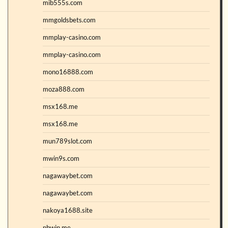
mib555s.com
mmgoldsbets.com
mmplay-casino.com
mmplay-casino.com
mono16888.com
moza888.com
msx168.me
msx168.me
mun789slot.com
mwin9s.com
nagawaybet.com
nagawaybet.com
nakoya1688.site
nbwin.me