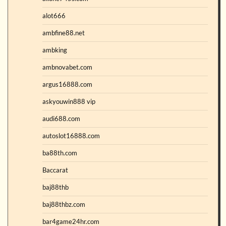
alot666
ambfine88.net
ambking
ambnovabet.com
argus16888.com
askyouwin888 vip
audi688.com
autoslot16888.com
ba88th.com
Baccarat
baj88thb
baj88thbz.com
bar4game24hr.com