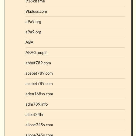
918kissme
9kpluss.com
a9a9.org
a9a9.org
ABA
ABAGroup2
abbet789.com
acebet789.com
acebet789.com
aden168ss.com
adm789.info
allbet24hr
allone745s.com
allone745s.com