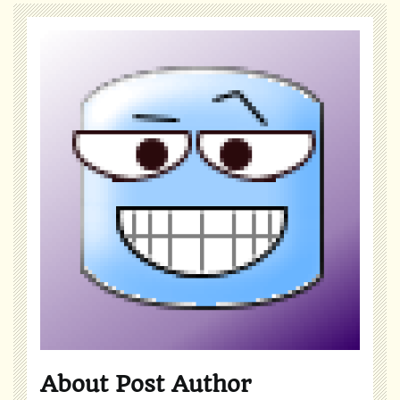
About Post Author