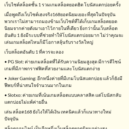
เว็บไซต์สล็อตชั้น 1 รวมเกมสล็อตยอดฮิต โบนัสแตกบ่อยครั้ง
เมื่อพูดถึงเว็บไซต์เฮงจริง168ยอดนิยมเยอะที่สุดในปัจจุบัน
พวกเราไม่สามารถมองข้ามเว็บไซต์ที่ได้เก็บเกมสล็อตยอด
นิยมจากค่ายดังมาเอาไว้ภายในที่เดียว ยิ่งกว่านั้นเว็บสล็อต
อันดับ 1 ยังมีระบบที่ช่วยทำให้โบนัสแตกบ่อยมาก ไม่ว่าคุณจะ
เล่นเกมสล็อตไหนก็มีโอกาสลุ้นรับรางวัลใหญ่
เว็บสล็อตอันดับ 1 ที่ควรจะลอง
• PG Slot: ค่ายเกมสล็อตที่ได้รับความนิยมสูงสุด มีการดีไซน์
เกมที่มีภาพกราฟฟิคที่สวยงามและโบนัสแตกง่าย
• Joker Gaming: อีกหนึ่งค่ายที่มีเกมโบนัสแตกบ่อย แล้วก็ยังมี
ฟีพบร์ที่น่าสนใจจำนวนมากในเกม
• Slotxo: ค่ายเกมที่เน้นเกมสล็อตแบบคลาสสิค แต่โบนัสกลับ
แตกบ่อยไม่แพ้ค่ายอื่น
เล่น สล็อต168 ยังไงให้ได้เงิน เทคนิคแล้วก็แนวทางใหม่
ปัจจุบัน
สล็อตออนไลน์ เป็นอีกหนึ่งเว็บสล็อตยอดนิยมอย่างสูง