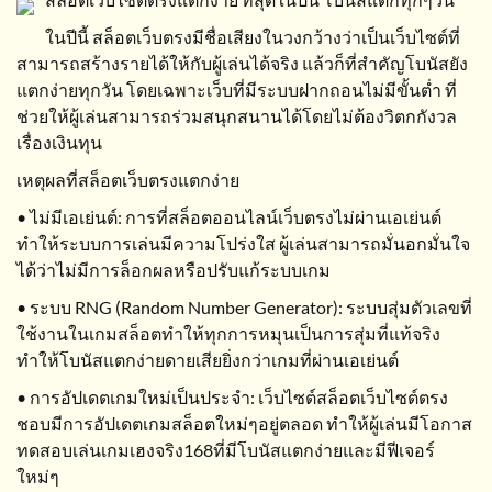
ในปีนี้ สล็อตเว็บตรงมีชื่อเสียงในวงกว้างว่าเป็นเว็บไซต์ที่
สามารถสร้างรายได้ให้กับผู้เล่นได้จริง แล้วก็ที่สำคัญโบนัสยัง
แตกง่ายทุกวัน โดยเฉพาะเว็บที่มีระบบฝากถอนไม่มีขั้นต่ำ ที่
ช่วยให้ผู้เล่นสามารถร่วมสนุกสนานได้โดยไม่ต้องวิตกกังวล
เรื่องเงินทุน
เหตุผลที่สล็อตเว็บตรงแตกง่าย
• ไม่มีเอเย่นต์: การที่สล็อตออนไลน์เว็บตรงไม่ผ่านเอเย่นต์
ทำให้ระบบการเล่นมีความโปร่งใส ผู้เล่นสามารถมั่นอกมั่นใจ
ได้ว่าไม่มีการล็อกผลหรือปรับแก้ระบบเกม
• ระบบ RNG (Random Number Generator): ระบบสุ่มตัวเลขที่
ใช้งานในเกมสล็อตทำให้ทุกการหมุนเป็นการสุ่มที่แท้จริง
ทำให้โบนัสแตกง่ายดายเสียยิ่งกว่าเกมที่ผ่านเอเย่นต์
• การอัปเดตเกมใหม่เป็นประจำ: เว็บไซต์สล็อตเว็บไซต์ตรง
ชอบมีการอัปเดตเกมสล็อตใหม่ๆอยู่ตลอด ทำให้ผู้เล่นมีโอกาส
ทดสอบเล่นเกมเฮงจริง168ที่มีโบนัสแตกง่ายและมีฟีเจอร์
ใหม่ๆ