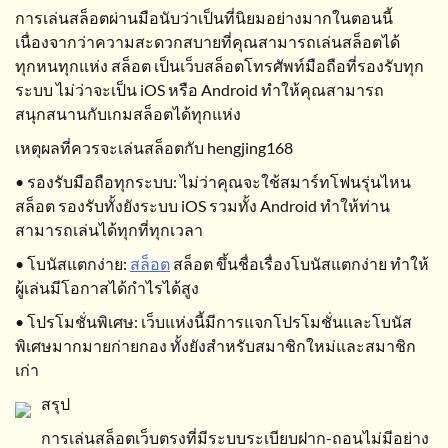
การเล่นสล็อตผ่านมือนับว่าเป็นที่นิยมอย่างมากในตอนนี้
เนื่องจากว่าความสะดวกสบายที่คุณสามารถเล่นสล็อตได้
ทุกหนทุกแห่ง สล็อต เป็นเว็บสล็อตโทรศัพท์มือถือที่รองรับทุก
ระบบ ไม่ว่าจะเป็น iOS หรือ Android ทำให้คุณสามารถ
สนุกสนานกับเกมสล็อตได้ทุกแห่ง
เหตุผลที่ควรจะเล่นสล็อตกับ hengjing168
• รองรับมือถือทุกระบบ: ไม่ว่าคุณจะใช้สมาร์ทโฟนรุ่นไหน
สล็อต รองรับทั้งยังระบบ iOS รวมทั้ง Android ทำให้ท่าน
สามารถเล่นได้ทุกที่ทุกเวลา
• โบนัสแตกง่าย:
สล็อต
สล็อต ขึ้นชื่อเรื่องโบนัสแตกง่าย ทำให้
ผู้เล่นมีโอกาสได้กำไรได้สูง
• โปรโมชั่นพิเศษ: เว็บแห่งนี้มีการแจกโปรโมชั่นและโบนัส
พิเศษมากมายก่ายกอง ทั้งยังสำหรับสมาชิกใหม่และสมาชิก
เก่า
สรุป
การเล่นสล็อตเว็บตรงที่มีระบบระเบียบฝาก-ถอนไม่มีอย่าง