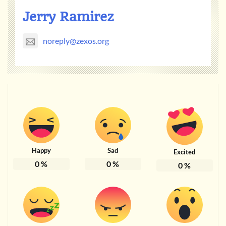
Jerry Ramirez
noreply@zexos.org
Happy
Sad
Excited
0
%
0
%
0
%