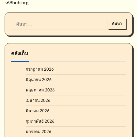
s68hub.org
ค้นหา
สำหรับ:
คลังเก็บ
กรกฎาคม 2026
มิถุนายน 2026
พฤษภาคม 2026
เมษายน 2026
มีนาคม 2026
กุมภาพันธ์ 2026
มกราคม 2026