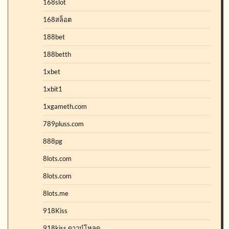
168slot
168สล็อต
188bet
188betth
1xbet
1xbit1
1xgameth.com
789pluss.com
888pg
8lots.com
8lots.com
8lots.me
918Kiss
918kiss ดาวน์โหลด