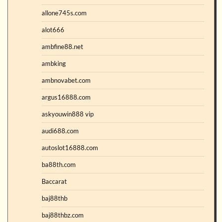
allone745s.com
alot666
ambfine88.net
ambking
ambnovabet.com
argus16888.com
askyouwin888 vip
audi688.com
autoslot16888.com
ba88th.com
Baccarat
baj88thb
baj88thbz.com