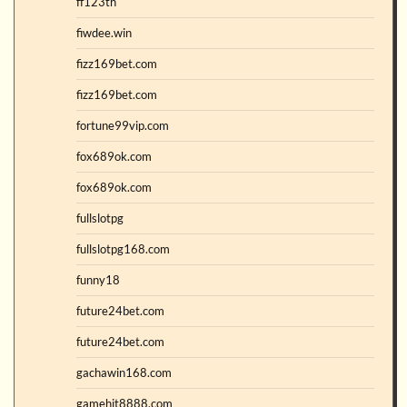
ff123th
fiwdee.win
fizz169bet.com
fizz169bet.com
fortune99vip.com
fox689ok.com
fox689ok.com
fullslotpg
fullslotpg168.com
funny18
future24bet.com
future24bet.com
gachawin168.com
gamehit8888.com