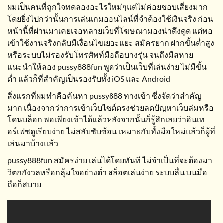
ผมเป็นคนที่ถูกใจทดลองอะไรใหม่ๆแต่ไม่ค่อยชอบเสี่ยงมาก
โดยยิ่งไปกว่านั้นการเล่นเกมออนไลน์ที่จำต้องใช้เงินจริง ก่อน
หน้านี้ที่ผ่านมาเคยเจอหลายเว็บที่โฆษณามองน่าดึงดูด แต่พอ
เข้าใช้งานจริงกลับมีเงื่อนไขเยอะแยะ สมัครยาก ฝากขั้นต่ำสูง
หรือระบบไม่รองรับโทรศัพท์มือถือบางรุ่น จนถึงมีสหาย
แนะนำให้ลอง pussy888fun พูดว่าเป็นเว็บที่เล่นง่าย ไม่มีขั้น
ต่ำ แล้วก็ที่สำคัญเป็นรองรับทั้ง iOS และ Android
สิ่งแรกที่ผมทำคือค้นหา pussy888 ทางเข้า ซึ่งจัดว่าสำคัญ
มาก เนื่องจากว่าการเข้าเว็บไซต์ตรงช่วยลดปัญหาเว็บล่มหรือ
โดนบล็อก พอเพียงเข้าได้แล้วหลังจากนั้นก็รู้สึกเลยว่าอินเท
อร์เฟซดูเรียบง่าย ไม่สลับซับซ้อน เหมาะกับทั้งมือใหม่แล้วก็ผู้ที่
เล่นมาบ้างแล้ว
pussy888fun สมัครง่าย เล่นได้โดยทันที ไม่จำเป็นที่จะต้องมา
วิตกกังวลหรือกลุ้มใจอย่างต่ำ สล็อตเล่นง่าย ระบบลื่น บนมือ
ถือก็สบาย