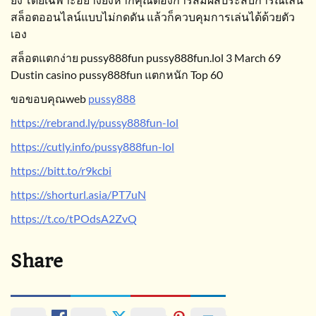
สล็อตออนไลน์แบบไม่กดดัน แล้วก็ควบคุมการเล่นได้ด้วยตัว
เอง
สล็อตแตกง่าย pussy888fun pussy888fun.lol 3 March 69
Dustin casino pussy888fun แตกหนัก Top 60
ขอขอบคุณweb
pussy888
https://rebrand.ly/pussy888fun-lol
https://cutly.info/pussy888fun-lol
https://bitt.to/r9kcbi
https://shorturl.asia/PT7uN
https://t.co/tPOdsA2ZvQ
Share