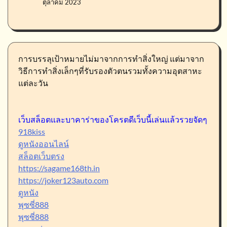
ตุลาคม 2023
การบรรลุเป้าหมายไม่มาจากการทำสิ่งใหญ่ แต่มาจาก
วิธีการทำสิ่งเล็กๆที่รับรองตัวตนรวมทั้งความอุตสาหะ
แต่ละวัน
เว็บสล็อตและบาคาร่าของโครตดีเว็บนี้เล่นแล้วรวยจัดๆ
918kiss
ดูหนังออนไลน์
สล็อตเว็บตรง
https://sagame168th.in
https://joker123auto.com
ดูหนัง
พุซซี่888
พุซซี่888