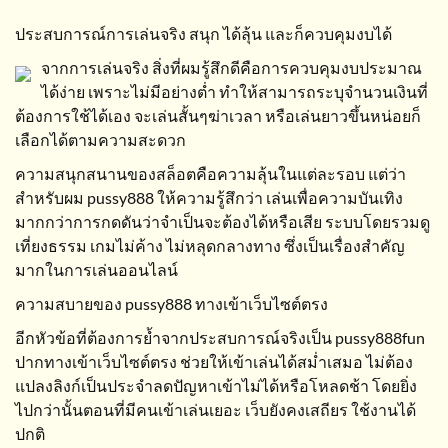
ประสบการณ์การเล่นจริง สนุก ได้ลุ้น และก็ควบคุมงบได้
จากการเล่นจริง สิ่งที่ผมรู้สึกดีคือการควบคุมงบประมาณ
ได้ง่าย เพราะไม่มีอย่างต่ำ ทำให้สามารถระบุจำนวนเงินที่
ต้องการใช้ได้เอง จะเล่นสั้นๆฆ่าเวลา หรือเล่นยาวขึ้นหน่อยก็
เลือกได้ตามความสะดวก
ความสนุกสนานของสล็อตคือความลุ้นในแต่ละรอบ แต่ว่า
สำหรับผม pussy888 ให้ความรู้สึกว่า เล่นเพื่อความบันเทิง
มากกว่าการกดดันว่าจำเป็นจะต้องได้หรือเสีย ระบบโดยรวมดู
เที่ยงธรรม เกมไม่ค้าง ไม่หลุดกลางทาง ซึ่งเป็นเรื่องสำคัญ
มากในการเล่นออนไลน์
ความสบายของ pussy888 ทางเข้าเว็บไซต์ตรง
อีกหัวข้อที่ต้องการย้ำจากประสบการณ์จริงเป็น pussy888fun
ปากทางเข้าเว็บไซต์ตรง ช่วยให้เข้าเล่นได้สม่ำเสมอ ไม่ต้อง
แปลงลิงก์เป็นประจำลดปัญหาเข้าไม่ได้หรือโหลดช้า โดยยิ่ง
ไปกว่านั้นตอนที่มีคนเข้าเล่นเยอะ เว็บยังคงเสถียร ใช้งานได้
ปกติ