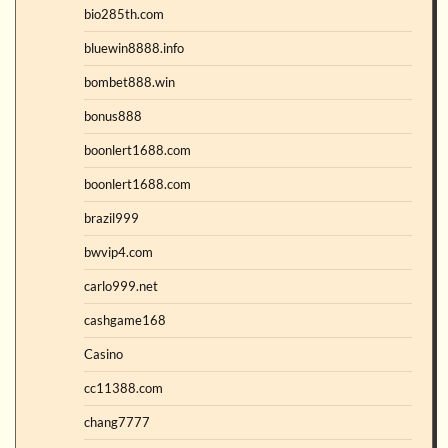
bio285th.com
bluewin8888.info
bombet888.win
bonus888
boonlert1688.com
boonlert1688.com
brazil999
bwvip4.com
carlo999.net
cashgame168
Casino
cc11388.com
chang7777