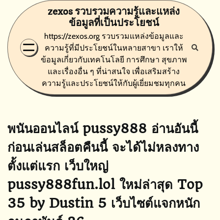
Skip
zexos รวบรวมความรู้และแหล่ง
to
ข้อมูลที่เป็นประโยชน์
content
https://zexos.org รวบรวมแหล่งข้อมูลและ
ความรู้ที่มีประโยชน์ในหลายสาขา เราให้
ข้อมูลเกี่ยวกับเทคโนโลยี การศึกษา สุขภาพ
และเรื่องอื่น ๆ ที่น่าสนใจ เพื่อเสริมสร้าง
ความรู้และประโยชน์ให้กับผู้เยี่ยมชมทุกคน
พนันออนไลน์ pussy888 อ่านอันนี้
ก่อนเล่นสล็อตคืนนี้ จะได้ไม่หลงทาง
ตั้งแต่แรก เว็บใหญ่
pussy888fun.lol ใหม่ล่าสุด Top
35 by Dustin 5 เว็บไซต์แจกหนัก