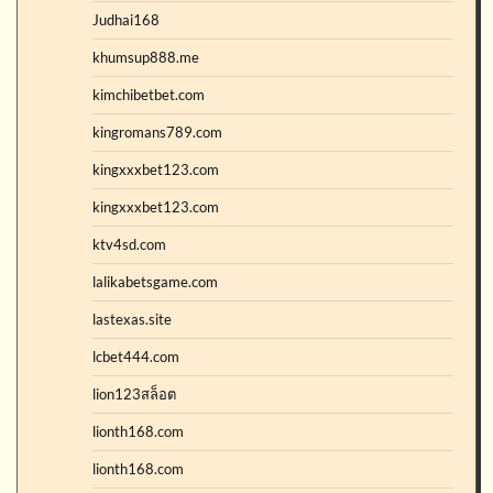
Judhai168
khumsup888.me
kimchibetbet.com
kingromans789.com
kingxxxbet123.com
kingxxxbet123.com
ktv4sd.com
lalikabetsgame.com
lastexas.site
lcbet444.com
lion123สล็อต
lionth168.com
lionth168.com