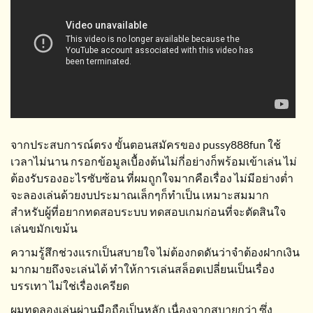
จากประสบการณ์ตรง ขั้นตอนสมัครของ pussy888fun ใช้
เวลาไม่นาน กรอกข้อมูลเบื้องต้นไม่กี่อย่างก็พร้อมเข้าเล่น ไม่
ต้องรับรองอะไรซับซ้อน ที่ผมถูกใจมากคือเรื่อง ไม่มีอย่างต่ำ
จะลองเล่นด้วยงบประมาณเล็กๆก็ทำเป็น เหมาะสมมาก
สำหรับผู้ที่อยากทดสอบระบบ ทดสอบเกมก่อนที่จะตัดสินใจ
เล่นขมักเขม้น
ความรู้สึกช่วงแรกเป็นสบายใจ ไม่ต้องกดดันว่าจำต้องฝากเงิน
มากมายถึงจะเล่นได้ ทำให้การเล่นสล็อตเปลี่ยนเป็นเรื่อง
บรรเทา ไม่ใช่เรื่องเครียด
ผมทดลองเล่นผ่านมือถือเป็นหลัก เนื่องจากสบายกว่า ซึ่ง